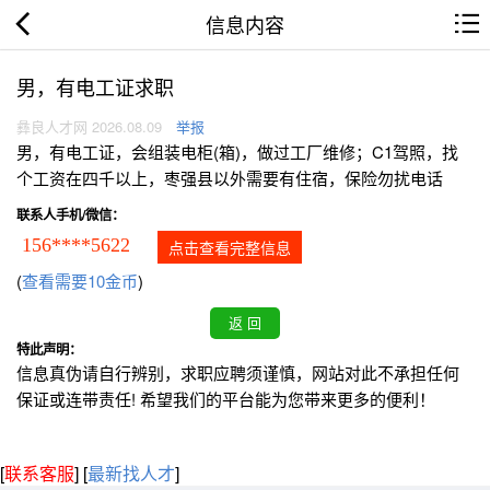
信息内容
男，有电工证求职
彝良人才网 2026.08.09
举报
男，有电工证，会组装电柜(箱)，做过工厂维修；C1驾照，找
个工资在四千以上，枣强县以外需要有住宿，保险勿扰电话
联系人手机/微信：
156****5622
点击查看完整信息
(
查看需要10金币
)
特此声明：
信息真伪请自行辨别，求职应聘须谨慎，网站对此不承担任何
保证或连带责任! 希望我们的平台能为您带来更多的便利！
[
联系客服
]
[
最新找人才
]