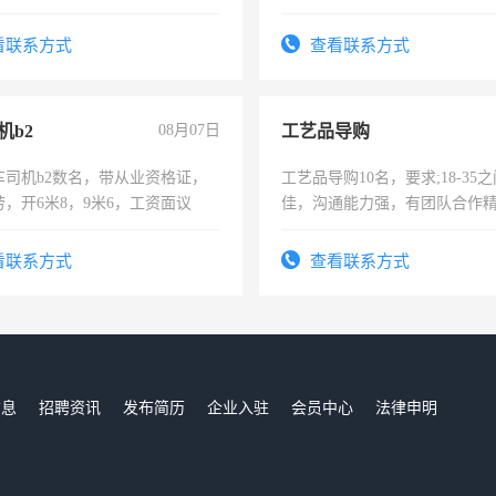
作时间每天8小时，待遇优厚。
看联系方式
查看联系方式
机b2
08月07日
工艺品导购
车司机b2数名，带从业资格证，
工艺品导购10名，要求;18-35
，开6米8，9米6，工资面议
佳，沟通能力强，有团队合作
上进心，有工作经验者优先！
看联系方式
查看联系方式
信息
招聘资讯
发布简历
企业入驻
会员中心
法律申明
们