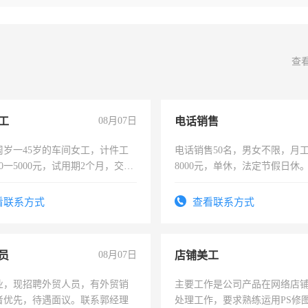
查
工
08月07日
电话销售
周岁一45岁的车间女工，计件工
电话销售50名，男女不限，月工资
00一5000元，试用期2个月，交五
8000元，单休，法定节假日休
年薪假，年底福利
看联系方式
查看联系方式
员
08月07日
店铺美工
业，现招聘外贸人员，有外贸销
主要工作是公司产品在网络店
者优先，待遇面议。联系郭经理
处理工作，要求熟练运用PS修图