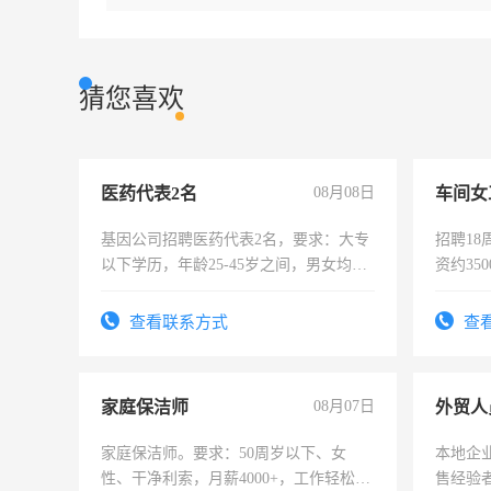
猜您喜欢
医药代表2名
08月08日
车间女
基因公司招聘医药代表2名，要求：大专
招聘18
以下学历，年龄25-45岁之间，男女均
资约35
可，需要具有营销经验，从事过医药代
险，有
表或者有医学资质的优先，底薪+绩效，
查看联系方式
查
交五险。
家庭保洁师
08月07日
外贸人
家庭保洁师。要求：50周岁以下、女
本地企
性、干净利索，月薪4000+，工作轻松，
售经验