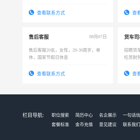
时间灵活，不需坐班，适合宝妈、全职
太太等。
查看联系方式
查
售后客服
08月07日
货车司
售后客服20名，女性，20-30周岁，单
招聘货
休，国家节假日休息
吃苦耐劳
查看联系方式
查
栏目导航:
职位搜索
简历中心
名企展示
一句话
套餐标准
金币充值
意见建议
联系我