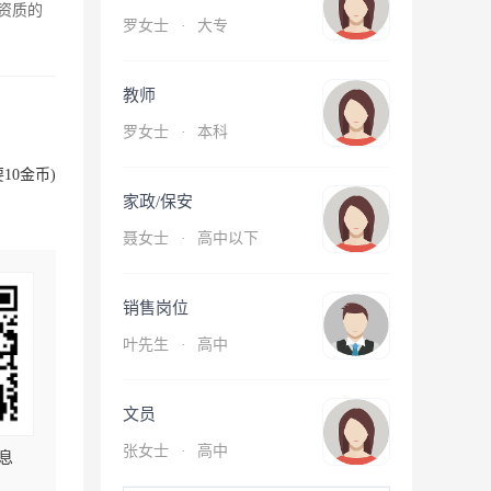
资质的
罗女士
·
大专
教师
罗女士
·
本科
10金币)
家政/保安
聂女士
·
高中以下
销售岗位
叶先生
·
高中
文员
张女士
·
高中
息